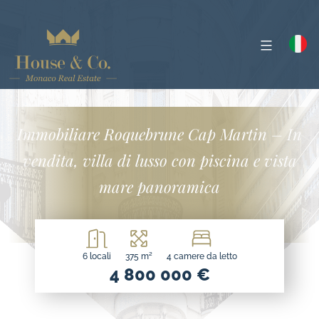
Immobiliare Roquebrune Cap Martin – In
vendita, villa di lusso con piscina e vista
mare panoramica
6 locali
375 m²
4 camere da letto
4 800 000 €