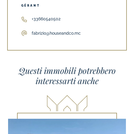
GÉRANT
+33660540502
fabrizio@houseandco.mc
Questi immobili potrebbero
interessarti anche