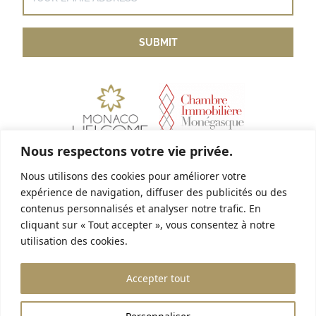
Nous respectons votre vie privée.
Nous utilisons des cookies pour améliorer votre
Link utili
expérience de navigation, diffuser des publicités ou des
Avviso legale
contenus personnalisés et analyser notre trafic. En
cliquant sur « Tout accepter », vous consentez à notre
Unisciti a noi!
utilisation des cookies.
House & Co
Accepter tout
15 boulevard Princesse Charlotte
98000 Monaco
+377 93 25 18 18
contact@houseandco.mc