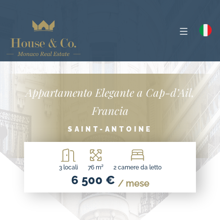
Appartamento Elegante a Cap-d’Ail,
Francia
SAINT-ANTOINE
3 locali
76 m²
2 camere da letto
6 500 €
/ mese