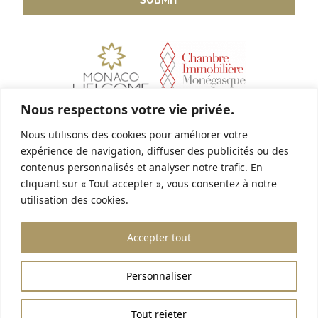
Nous respectons votre vie privée.
Nous utilisons des cookies pour améliorer votre
Link utili
expérience de navigation, diffuser des publicités ou des
Avviso legale
contenus personnalisés et analyser notre trafic. En
cliquant sur « Tout accepter », vous consentez à notre
Unisciti a noi!
utilisation des cookies.
House & Co
Accepter tout
15 boulevard Princesse Charlotte
98000 Monaco
+377 93 25 18 18
contact@houseandco.mc
Personnaliser
Tout rejeter