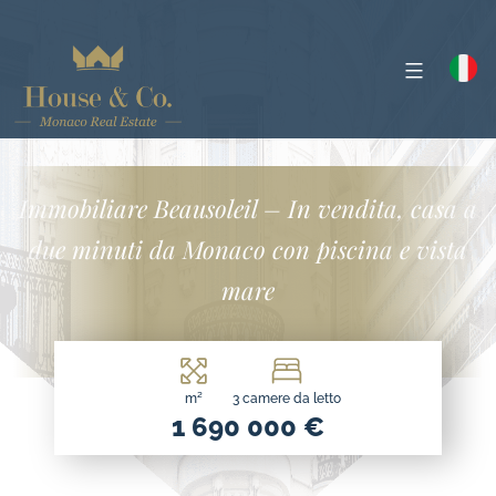
Immobiliare Beausoleil – In vendita, casa a
due minuti da Monaco con piscina e vista
mare
m²
3 camere da letto
1 690 000 €