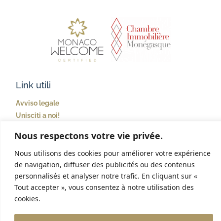
Link utili
Avviso legale
Unisciti a noi!
Nous respectons votre vie privée.
House & Co
Nous utilisons des cookies pour améliorer votre expérience
15 boulevard Princesse Charlotte
98000 Monaco
de navigation, diffuser des publicités ou des contenus
+377 93 25 18 18
contact@houseandco.mc
personnalisés et analyser notre trafic. En cliquant sur «
Tout accepter », vous consentez à notre utilisation des
cookies.
©2024 House & Co