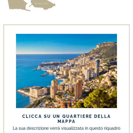
MON
A
C
O
-
VILLE
PORT
CLICCA SU UN QUARTIERE DELLA
MAPPA
La sua descrizione verrà visualizzata in questo riquadro