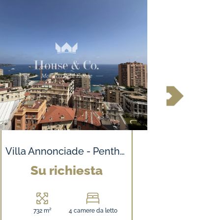
Villa Annonciade - Penthouse Sole - Attico esclusivo con rooftop, jacuzzi e vista panoramica sul mare
Su richiesta
Su
732 m²
4 camere da letto
598