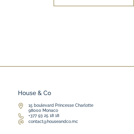
House & Co
15 boulevard Princesse Charlotte
98000 Monaco
+377 93 25 18 18
contact@houseandco.mc