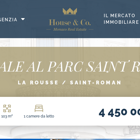
IL MERCATO
Apri
GENZIA
IMMOBILIARE
menu
ALE AL PARC SAINT
LA ROUSSE / SAINT-ROMAN
4 450 0
103 m²
1 camere da letto