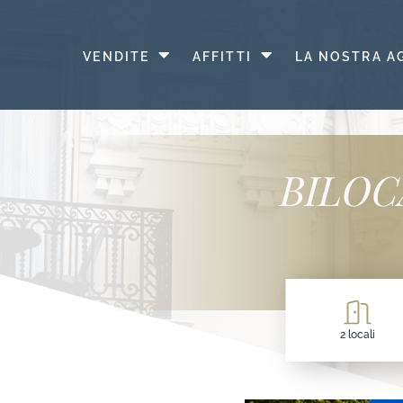
Apri
Apri
VENDITE
AFFITTI
LA NOSTRA A
menu
menu
BILOC
2 locali