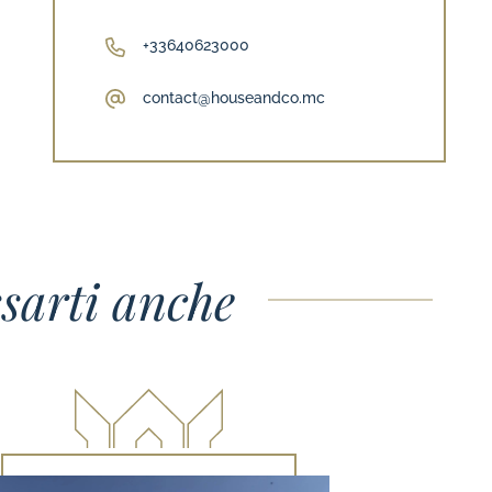
+33640623000
contact@houseandco.mc
sarti anche