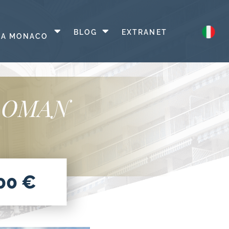
Apri
Apri
BLOG
EXTRANET
 A MONACO
menu
menu
 ROMAN
00 €