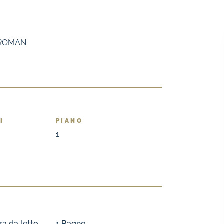
 ROMAN
I
PIANO
1
a da letto
1 Bagno