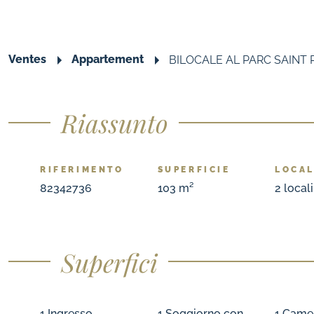
Ventes
Appartement
BILOCALE AL PARC SAINT
Riassunto
RIFERIMENTO
SUPERFICIE
LOCAL
82342736
103 m²
2
locali
Superfici
1 Ingresso
1 Soggiorno con
1 Camer