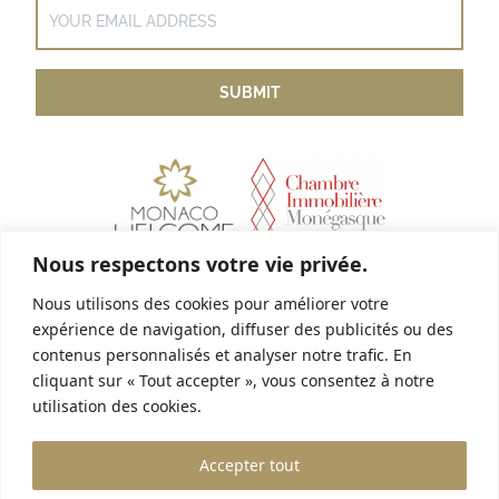
Nous respectons votre vie privée.
Nous utilisons des cookies pour améliorer votre
Link utili
expérience de navigation, diffuser des publicités ou des
Avviso legale
contenus personnalisés et analyser notre trafic. En
cliquant sur « Tout accepter », vous consentez à notre
Unisciti a noi!
utilisation des cookies.
House & Co
Accepter tout
15 boulevard Princesse Charlotte
98000 Monaco
+377 93 25 18 18