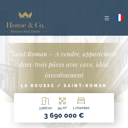
Saint Roman – A vendre, appartement
deux/trois pièces avec cave, idéal
investissement
LA ROUSSE / SAINT-ROMAN
3 pièces
94 m²
1 chambre
3 690 000 €